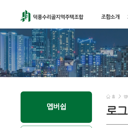
주메뉴 바로가기
컨텐츠 바로가기
조합소개
홈
멥
멥버쉽
로그